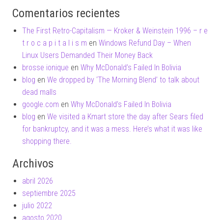
Comentarios recientes
The First Retro-Capitalism — Kroker & Weinstein 1996 – r e
t r o c a p i t a l i s m
en
Windows Refund Day – When
Linux Users Demanded Their Money Back
brosse ionique
en
Why McDonald’s Failed In Bolivia
blog
en
We dropped by ‘The Morning Blend’ to talk about
dead malls
google.com
en
Why McDonald’s Failed In Bolivia
blog
en
We visited a Kmart store the day after Sears filed
for bankruptcy, and it was a mess. Here’s what it was like
shopping there.
Archivos
abril 2026
septiembre 2025
julio 2022
agosto 2020