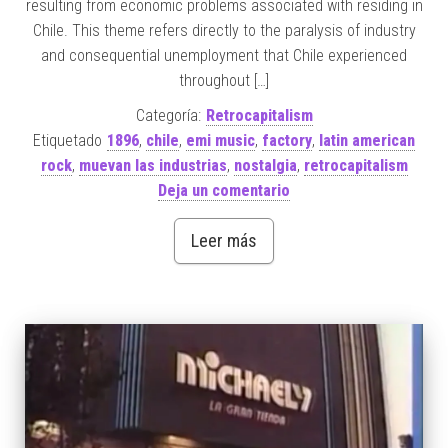
resulting from economic problems associated with residing in
Chile. This theme refers directly to the paralysis of industry
and consequential unemployment that Chile experienced
throughout […]
Categoría:
Retrocapitalism
Etiquetado
1896
,
chile
,
emi music
,
factory
,
latin american
rock
,
muevan las industrias
,
nostalgia
,
retrocapitalism
Deja un comentario
Leer más