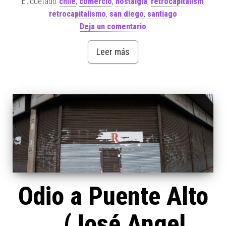
Etiquetado
chile
,
comercio
,
nostalgia
,
retrocapitalism
,
retrocapitalismo
,
san diego
,
santiago
Deja un comentario
Leer más
Odio a Puente Alto
… (José Angel