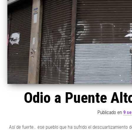
Odio a Puente Alt
Publicado en
9 se
Así de fuerte… ese pueblo que ha sufrido el descuartizamiento 