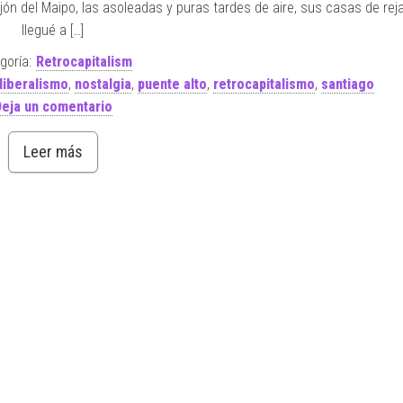
jón del Maipo, las asoleadas y puras tardes de aire, sus casas de reja y
llegué a […]
goría:
Retrocapitalism
liberalismo
,
nostalgia
,
puente alto
,
retrocapitalismo
,
santiago
eja un comentario
Leer más