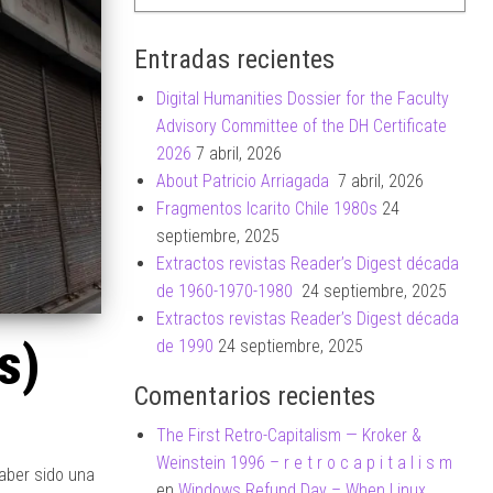
Entradas recientes
Digital Humanities Dossier for the Faculty
Advisory Committee of the DH Certificate
2026
7 abril, 2026
About Patricio Arriagada
7 abril, 2026
Fragmentos Icarito Chile 1980s
24
septiembre, 2025
Extractos revistas Reader’s Digest década
de 1960-1970-1980
24 septiembre, 2025
Extractos revistas Reader’s Digest década
s)
de 1990
24 septiembre, 2025
Comentarios recientes
The First Retro-Capitalism — Kroker &
Weinstein 1996 – r e t r o c a p i t a l i s m
aber sido una
en
Windows Refund Day – When Linux