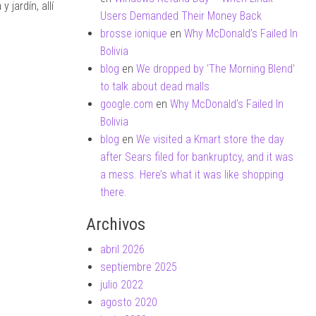
 jardín, allí
Users Demanded Their Money Back
brosse ionique
en
Why McDonald’s Failed In
Bolivia
blog
en
We dropped by ‘The Morning Blend’
to talk about dead malls
google.com
en
Why McDonald’s Failed In
Bolivia
blog
en
We visited a Kmart store the day
after Sears filed for bankruptcy, and it was
a mess. Here’s what it was like shopping
there.
Archivos
abril 2026
septiembre 2025
julio 2022
agosto 2020