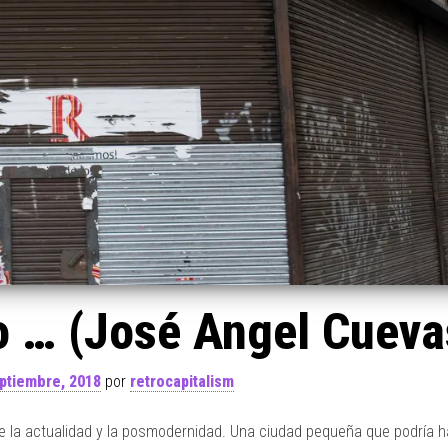
o … (José Angel Cueva
ptiembre, 2018
por
retrocapitalism
de la actualidad y la posmodernidad. Una ciudad pequeña que podría h