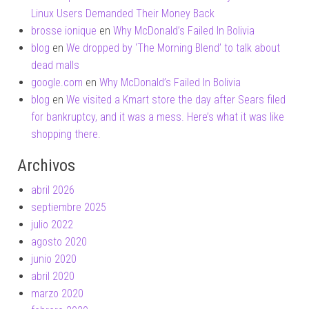
Linux Users Demanded Their Money Back
brosse ionique
en
Why McDonald’s Failed In Bolivia
blog
en
We dropped by ‘The Morning Blend’ to talk about
dead malls
google.com
en
Why McDonald’s Failed In Bolivia
blog
en
We visited a Kmart store the day after Sears filed
for bankruptcy, and it was a mess. Here’s what it was like
shopping there.
Archivos
abril 2026
septiembre 2025
julio 2022
agosto 2020
junio 2020
abril 2020
marzo 2020