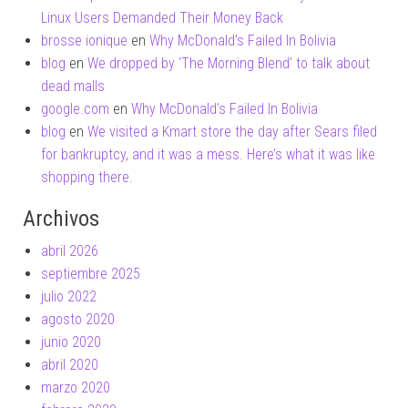
Linux Users Demanded Their Money Back
brosse ionique
en
Why McDonald’s Failed In Bolivia
blog
en
We dropped by ‘The Morning Blend’ to talk about
dead malls
google.com
en
Why McDonald’s Failed In Bolivia
blog
en
We visited a Kmart store the day after Sears filed
for bankruptcy, and it was a mess. Here’s what it was like
shopping there.
Archivos
abril 2026
septiembre 2025
julio 2022
agosto 2020
junio 2020
abril 2020
marzo 2020