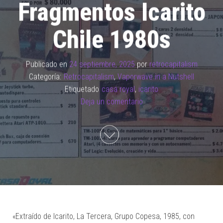
Fragmentos Icarito
Chile 1980s
Publicado en
24 septiembre, 2025
por
retrocapitalism
Categoría:
Retrocapitalism
,
Vaporwave in a Nutshell
Etiquetado
casa royal
,
icarito
Deja un comentario
«Extraído de Icarito, La Tercera, Grupo Copesa, 1985, con