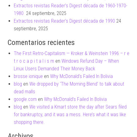
Extractos revistas Reader’s Digest década de 1960-1970-
1980
24 septiembre, 2025
Extractos revistas Reader’s Digest década de 1990
24
septiembre, 2025
Comentarios recientes
The First Retro-Capitalism — Kroker & Weinstein 1996 – r e
t r o c a p i t a l i s m
en
Windows Refund Day – When
Linux Users Demanded Their Money Back
brosse ionique
en
Why McDonald’s Failed In Bolivia
blog
en
We dropped by ‘The Morning Blend’ to talk about
dead malls
google.com
en
Why McDonald’s Failed In Bolivia
blog
en
We visited a Kmart store the day after Sears filed
for bankruptcy, and it was a mess. Here’s what it was like
shopping there.
Archivos