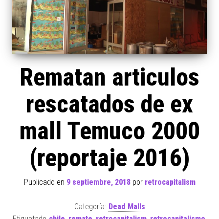
Rematan articulos
rescatados de ex
mall Temuco 2000
(reportaje 2016)
Publicado en
9 septiembre, 2018
por
retrocapitalism
Categoría:
Dead Malls
Etiquetado
chile
,
remate
,
retrocapitalism
,
retrocapitalismo
,