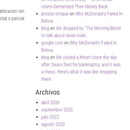
Users Demanded Their Money Back
blicación sin
brosse ionique
en
Why McDonald’s Failed In
tal o parcial
Bolivia
blog
en
We dropped by ‘The Morning Blend’
to talk about dead malls
google.com
en
Why McDonald’s Failed In
Bolivia
blog
en
We visited a Kmart store the day
after Sears filed for bankruptcy, and it was
a mess. Here’s what it was like shopping
there.
Archivos
abril 2026
septiembre 2025
julio 2022
agosto 2020