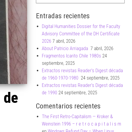
Entradas recientes
Digital Humanities Dossier for the Faculty
Advisory Committee of the DH Certificate
2026
7 abril, 2026
About Patricio Arriagada
7 abril, 2026
Fragmentos Icarito Chile 1980s
24
septiembre, 2025
Extractos revistas Reader’s Digest década
de 1960-1970-1980
24 septiembre, 2025
Extractos revistas Reader’s Digest década
 de
de 1990
24 septiembre, 2025
Comentarios recientes
The First Retro-Capitalism — Kroker &
Weinstein 1996 – r e t r o c a p i t a l i s m
en
Windows Refund Day – When Linux