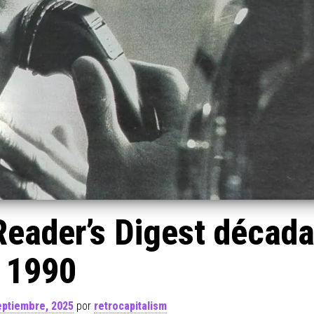
Reader’s Digest década
1990
eptiembre, 2025
por
retrocapitalism