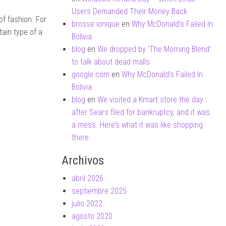
Users Demanded Their Money Back
of fashion. For
brosse ionique
en
Why McDonald’s Failed In
ain type of a
Bolivia
blog
en
We dropped by ‘The Morning Blend’
to talk about dead malls
google.com
en
Why McDonald’s Failed In
Bolivia
blog
en
We visited a Kmart store the day
after Sears filed for bankruptcy, and it was
a mess. Here’s what it was like shopping
there.
Archivos
abril 2026
septiembre 2025
julio 2022
agosto 2020