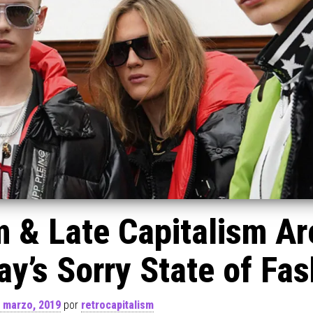
m & Late Capitalism Ar
y’s Sorry State of Fas
 marzo, 2019
por
retrocapitalism