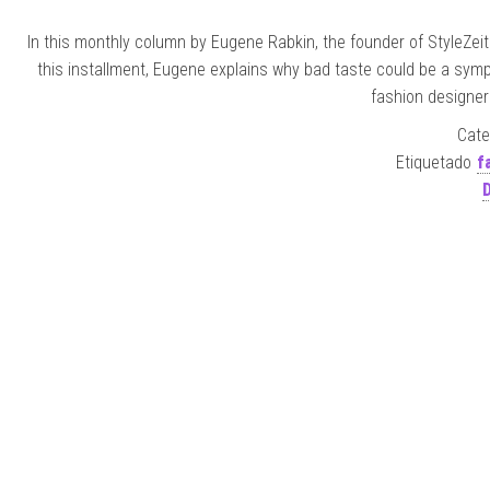
In this monthly column by Eugene Rabkin, the founder of StyleZeit
this installment, Eugene explains why bad taste could be a sympt
fashion designer 
Cate
Etiquetado
f
D