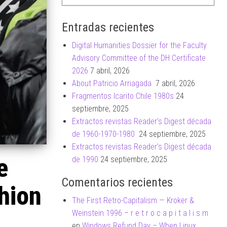
Entradas recientes
Digital Humanities Dossier for the Faculty
Advisory Committee of the DH Certificate
2026
7 abril, 2026
About Patricio Arriagada
7 abril, 2026
Fragmentos Icarito Chile 1980s
24
septiembre, 2025
Extractos revistas Reader’s Digest década
de 1960-1970-1980
24 septiembre, 2025
Extractos revistas Reader’s Digest década
e
de 1990
24 septiembre, 2025
Comentarios recientes
hion
The First Retro-Capitalism — Kroker &
Weinstein 1996 – r e t r o c a p i t a l i s m
en
Windows Refund Day – When Linux