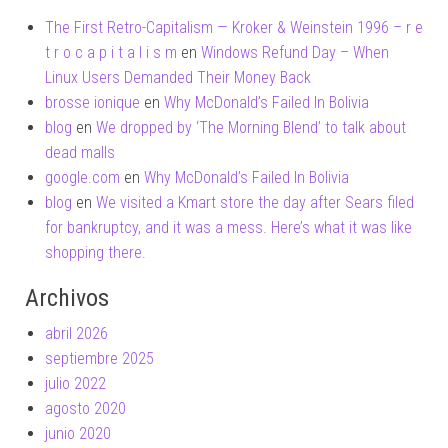
The First Retro-Capitalism — Kroker & Weinstein 1996 – r e
t r o c a p i t a l i s m
en
Windows Refund Day – When
Linux Users Demanded Their Money Back
brosse ionique
en
Why McDonald’s Failed In Bolivia
blog
en
We dropped by ‘The Morning Blend’ to talk about
dead malls
google.com
en
Why McDonald’s Failed In Bolivia
blog
en
We visited a Kmart store the day after Sears filed
for bankruptcy, and it was a mess. Here’s what it was like
shopping there.
Archivos
abril 2026
septiembre 2025
julio 2022
agosto 2020
junio 2020