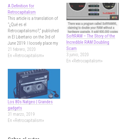
A Definition for
Retrocapitalism
This article is a translation of
“¿Qué es el
Retrocapitalismo?,” published
SoftRAM – The Story of the
in El Libertario on the 3rd of
Incredible RAM Doubling
June 2019. I loosely place my
Scam
first retrocapitalist experience
21 febrero, 2020
3 junio, 2020
by the time when found out
En «Retrocapitalism»
En «Retrocapitalism»
about the eight bits music
(aka chiptune). I can’t recall
how, but found the album The
8…
Los 80s Natgeo | Grandes
gadgets
31 marzo, 2019
En «Retrocapitalism»