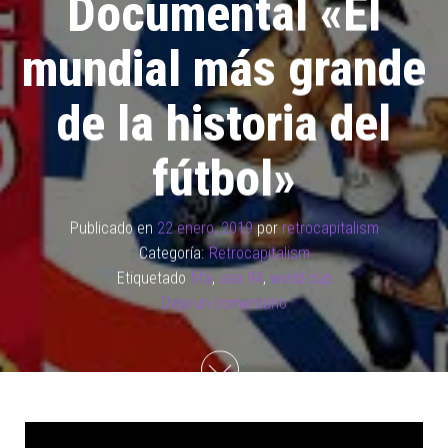
Documental «El
mundial más grande
de la historia del
fútbol»
Publicado en
22 enero, 2019
por
retrocapitalism
Categoría:
Retrocapitalism
Etiquetado
fifa
,
usa 94
,
world cup
Deja un comentario