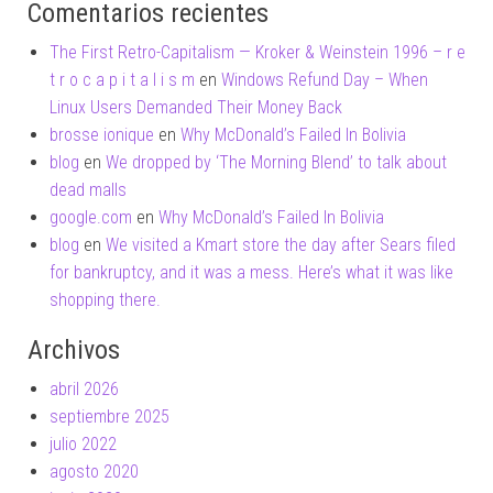
Comentarios recientes
The First Retro-Capitalism — Kroker & Weinstein 1996 – r e
t r o c a p i t a l i s m
en
Windows Refund Day – When
Linux Users Demanded Their Money Back
brosse ionique
en
Why McDonald’s Failed In Bolivia
blog
en
We dropped by ‘The Morning Blend’ to talk about
dead malls
google.com
en
Why McDonald’s Failed In Bolivia
blog
en
We visited a Kmart store the day after Sears filed
for bankruptcy, and it was a mess. Here’s what it was like
shopping there.
Archivos
abril 2026
septiembre 2025
julio 2022
agosto 2020