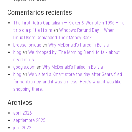
Comentarios recientes
The First Retro-Capitalism — Kroker & Weinstein 1996 – r e
t r o c a p i t a l i s m
en
Windows Refund Day – When
Linux Users Demanded Their Money Back
brosse ionique
en
Why McDonald’s Failed In Bolivia
blog
en
We dropped by ‘The Morning Blend’ to talk about
dead malls
google.com
en
Why McDonald’s Failed In Bolivia
blog
en
We visited a Kmart store the day after Sears filed
for bankruptcy, and it was a mess. Here’s what it was like
shopping there.
Archivos
abril 2026
septiembre 2025
julio 2022