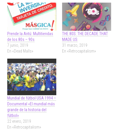
Prende la Antú: Multitiendas
THE 80S: THE DECADE THAT
de los 80s – 90s
MADE US
7 junio, 2019
31 marzo, 2019
En «Dead Malls»
En «Retrocapitalism»
Mundial de fútbol USA 1994 –
Documental «El mundial más
grande de la historia del
fútbol»
22 enero, 2019
En «Retrocapitalism»