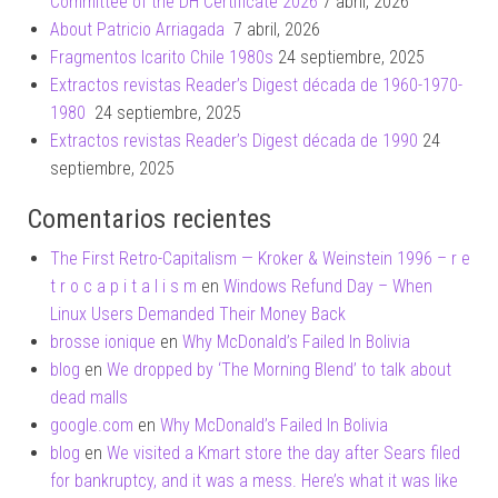
Committee of the DH Certificate 2026
7 abril, 2026
About Patricio Arriagada
7 abril, 2026
Fragmentos Icarito Chile 1980s
24 septiembre, 2025
Extractos revistas Reader’s Digest década de 1960-1970-
1980
24 septiembre, 2025
Extractos revistas Reader’s Digest década de 1990
24
septiembre, 2025
Comentarios recientes
The First Retro-Capitalism — Kroker & Weinstein 1996 – r e
t r o c a p i t a l i s m
en
Windows Refund Day – When
Linux Users Demanded Their Money Back
brosse ionique
en
Why McDonald’s Failed In Bolivia
blog
en
We dropped by ‘The Morning Blend’ to talk about
dead malls
google.com
en
Why McDonald’s Failed In Bolivia
blog
en
We visited a Kmart store the day after Sears filed
for bankruptcy, and it was a mess. Here’s what it was like