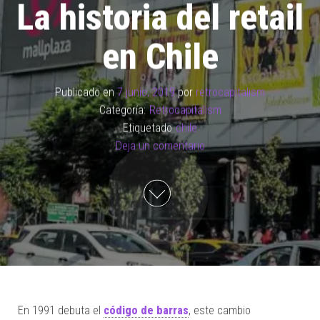
La historia del retail
en Chile
Publicado en
7 junio, 2019
por
retrocapitalism
Categoría:
Retrocapitalism
Etiquetado
chile
Deja un comentario
En 1991 debuta el
código de barras
, este cambio