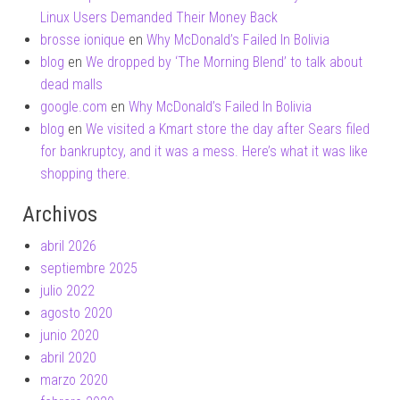
Linux Users Demanded Their Money Back
brosse ionique
en
Why McDonald’s Failed In Bolivia
blog
en
We dropped by ‘The Morning Blend’ to talk about
dead malls
google.com
en
Why McDonald’s Failed In Bolivia
blog
en
We visited a Kmart store the day after Sears filed
for bankruptcy, and it was a mess. Here’s what it was like
shopping there.
Archivos
abril 2026
septiembre 2025
julio 2022
agosto 2020
junio 2020
abril 2020
marzo 2020