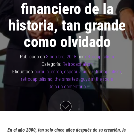
financiero de la
historia, tan grande
como olvidado
Publicado en
3 octubre, 2018
por
retrocapitalism
Categoría:
Retrocapitalism
Etiquetado
burbuja
,
enron
,
especulación
,
retrocapitalism
,
retrocapitalismo
,
the smartest guys in the room
Deja un comentario
En el año 2000, tan solo cinco años después de su creación, la